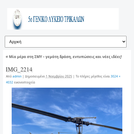
«
Μία μέρα στη ΣΜΥ – γεμάτη δράση, εντυπώσεις και νέες ιδέες!
IMG_2214
Από
admin
|
Δημοσιευμένο
1 Νοεμβρίου 2025
|
Το πλήρες μέγεθος είναι
3024 ×
4032
εικονοστοιχεία