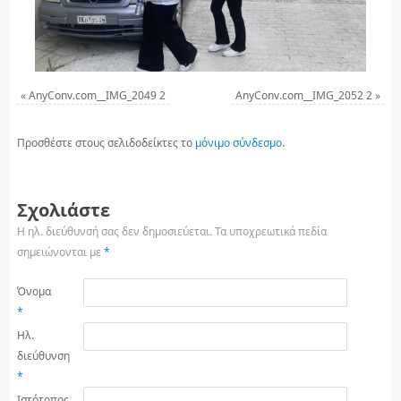
«
AnyConv.com__IMG_2049 2
AnyConv.com__IMG_2052 2
»
Προσθέστε στους σελιδοδείκτες το
μόνιμο σύνδεσμο
.
Σχολιάστε
Η ηλ. διεύθυνσή σας δεν δημοσιεύεται.
Τα υποχρεωτικά πεδία
σημειώνονται με
*
Όνομα
*
Ηλ.
διεύθυνση
*
Ιστότοπος