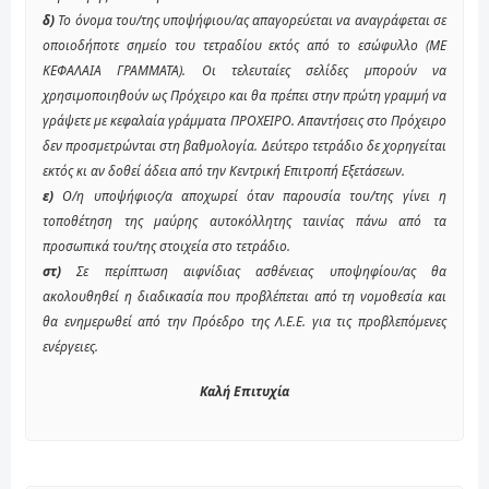
δ)
Το όνομα του/της υποψήφιου/ας απαγορεύεται να αναγράφεται σε
οποιοδήποτε σημείο του τετραδίου εκτός από το εσώφυλλο (ΜΕ
ΚΕΦΑΛΑΙΑ ΓΡΑΜΜΑΤΑ). Οι τελευταίες σελίδες μπορούν να
χρησιμοποιηθούν ως Πρόχειρο και θα πρέπει στην πρώτη γραμμή να
γράψετε με κεφαλαία γράμματα ΠΡΟΧΕΙΡΟ. Απαντήσεις στο Πρόχειρο
δεν προσμετρώνται στη βαθμολογία. Δεύτερο τετράδιο δε χορηγείται
εκτός κι αν δοθεί άδεια από την Κεντρική Επιτροπή Εξετάσεων.
ε)
Ο/η υποψήφιος/α αποχωρεί όταν παρουσία του/της γίνει η
τοποθέτηση της μαύρης αυτοκόλλητης ταινίας πάνω από τα
προσωπικά του/της στοιχεία στο τετράδιο.
στ)
Σε περίπτωση αιφνίδιας ασθένειας υποψηφίου/ας θα
ακολουθηθεί η διαδικασία που προβλέπεται από τη νομοθεσία και
θα ενημερωθεί από την Πρόεδρο της Λ.Ε.Ε. για τις προβλεπόμενες
ενέργειες.
Καλή Επιτυχία