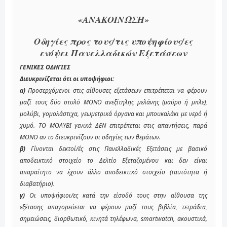
«ΑΝΑΚΟΙΝΩΣΗ»
Οδηγίες προς τους/τις υποψηφίους/ες
ενόψει Πανελλαδικών Εξετάσεων
ΓΕΝΙΚΕΣ ΟΔΗΓΙΕΣ
Διευκρινίζεται ότι οι υποψήφιοι:
α)
Προσερχόμενοι στις αίθουσες εξετάσεων επιτρέπεται να φέρουν
μαζί τους δύο στυλό ΜΟΝΟ ανεξίτηλης μελάνης (μαύρο ή μπλε),
μολύβι, γομολάστιχα, γεωμετρικά όργανα και μπουκαλάκι με νερό ή
χυμό. ΤΟ ΜΟΛΥΒΙ γενικά ΔΕΝ επιτρέπεται στις απαντήσεις, παρά
ΜΟΝΟ αν το διευκρινίζουν οι οδηγίες των θεμάτων.
β)
Γίνονται δεκτοί/ές στις Πανελλαδικές Εξετάσεις με βασικό
αποδεικτικό στοιχείο το Δελτίο Εξεταζομένου και δεν είναι
απαραίτητο να έχουν άλλο αποδεικτικό στοιχείο (ταυτότητα ή
διαβατήριο).
γ)
Οι υποψήφιοι/ες κατά την είσοδό τους στην αίθουσα της
εξέτασης απαγορεύεται να φέρουν μαζί τους βιβλία, τετράδια,
σημειώσεις, διορθωτικό, κινητά τηλέφωνα, smartwatch, ακουστικά,