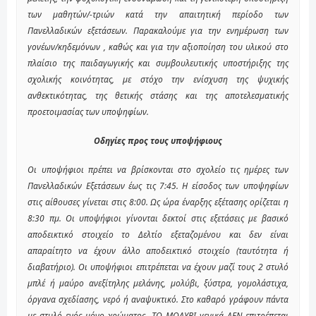
των μαθητών/-τριών κατά την απαιτητική περίοδο των
Πανελλαδικών εξετάσεων. Παρακαλούμε για την ενημέρωση των
γονέων/κηδεμόνων , καθώς και για την αξιοποίηση του υλικού στο
πλαίσιο της παιδαγωγικής και συμβουλευτικής υποστήριξης της
σχολικής κοινότητας, με στόχο την ενίσχυση της ψυχικής
ανθεκτικότητας, της θετικής στάσης και της αποτελεσματικής
προετοιμασίας των υποψηφίων.
Οδηγίες προς τους υποψήφιους
Οι υποψήφιοι πρέπει να βρίσκονται στο σχολείο τις ημέρες των
Πανελλαδικών Εξετάσεων έως τις 7:45. Η είσοδος των υποψηφίων
στις αίθουσες γίνεται στις 8:00. Ως ώρα έναρξης εξέτασης ορίζεται η
8:30 πμ. Οι υποψήφιοι γίνονται δεκτοί στις εξετάσεις με βασικό
αποδεικτικό στοιχείο το Δελτίο εξεταζομένου και δεν είναι
απαραίτητο να έχουν άλλο αποδεικτικό στοιχείο (ταυτότητα ή
διαβατήριο). Οι υποψήφιοι επιτρέπεται να έχουν μαζί τους 2 στυλό
μπλέ ή μαύρο ανεξίτηλης μελάνης, μολύβι, ξύστρα, γομολάστιχα,
όργανα σχεδίασης, νερό ή αναψυκτικό. Στο καθαρό γράφουν πάντα
με στυλό ενός μόνο χρώματος. ΤΟ ΜΟΛΥΒΙ γενικά ΔΕΝ επιτρέπεται