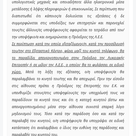
υπολογιστικές μηχανές και οποιαδήποτε άλλα ηλεκτρονικά μέσα
μετάδοσης ή λήψης πληροφοριών ή επικοινωνίας. Σε περίπτωση που
διαπιστωθεί ότι κάποιος/α δολιεύεται τις εξετάσεις ή δε
συμμορφώνεται στις υποδείξεις των επιτηρητών και παρενοχλεί
τους/τις άλλους/ες υποψήφιους/ες αφαιρείται το τετράδιο από τον/
την υποψήφιο/α και ενημερώνεται η Πρόεδρος της Λ.Ε.Ε.
Σε περίπτωση κατά την οποία εξεταζόμενος/η, κατά την προσέλευσή
του/της στο Εξεταστικό Κέντρο, φέρει μαζί του κινητό τηλέφωνο, θα
το παραδίδει απενεργοποιημένο στην Πρόεδρο της Λυκειακής
Επιτροπής ή σε μέλος της Λ.Ε.Ε., ο οποίος θα το φυλάσσει σε ειδικό
χώρο.
Μετά τη λήξη της εξέτασης, ο/η υποψήφιος/α θα
παραλαμβάνει το κινητό του/της και θα αποχωρεί. Πριν την είσοδο
στις αίθουσες πρέπει η Πρόεδρος της Επιτροπής του Ε.Κ. να
υπενθυμίζει στους/στις υποψηφίους/ες την υποχρέωσή τους να
παραδίδουν τα κινητά τους και ότι η κατοχή κινητού (έστω και
απενεργοποιημένου) μέσα στην αίθουσα συνιστά επαρκή λόγο
μηδενισμού τους. Τόσο κατά την παράδοση όσο και κατά την
παραλαβή του κινητού, ο/η υποψήφιος/α θα υπογράψει σε ειδική
κατάσταση ότι αναλαμβάνει ο ίδιος την ευθύνη της παράδοσης και
παραλαβής του κινητού του.