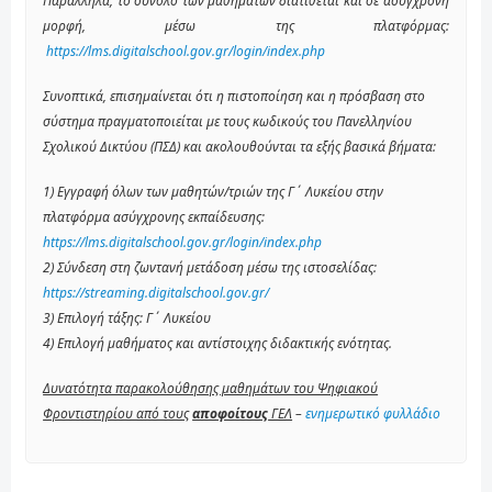
Παράλληλα, το σύνολο των μαθημάτων διατίθεται και σε ασύγχρονη
μορφή, μέσω της πλατφόρμας:
https://lms.digitalschool.gov.gr/login/index.php
Συνοπτικά, επισημαίνεται ότι η πιστοποίηση και η πρόσβαση στο
σύστημα πραγματοποιείται με τους κωδικούς του Πανελληνίου
Σχολικού Δικτύου (ΠΣΔ) και ακολουθούνται τα εξής βασικά βήματα:
1) Εγγραφή όλων των μαθητών/τριών της Γ΄ Λυκείου στην
πλατφόρμα ασύγχρονης εκπαίδευσης:
https://lms.digitalschool.gov.gr/login/index.php
2) Σύνδεση στη ζωντανή μετάδοση μέσω της ιστοσελίδας:
https://streaming.digitalschool.gov.gr/
3) Επιλογή τάξης: Γ΄ Λυκείου
4) Επιλογή μαθήματος και αντίστοιχης διδακτικής ενότητας.
Δυνατότητα παρακολούθησης μαθημάτων του Ψηφιακού
Φροντιστηρίου από τους
αποφοίτους
ΓΕΛ
–
ενημερωτικό φυλλάδιο