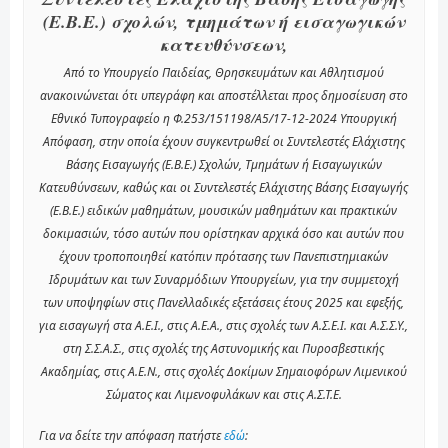
(Ε.Β.Ε.) σχολών, τμημάτων ή εισαγωγικών
κατευθύνσεων,
Από το Υπουργείο Παιδείας, Θρησκευμάτων και Αθλητισμού
ανακοινώνεται ότι υπεγράφη και αποστέλλεται προς δημοσίευση στο
Εθνικό Τυπογραφείο η Φ.253/151198/A5/17-12-2024 Υπουργική
Απόφαση, στην οποία έχουν συγκεντρωθεί οι Συντελεστές Ελάχιστης
Βάσης Εισαγωγής (Ε.Β.Ε.) Σχολών, Τμημάτων ή Εισαγωγικών
Κατευθύνσεων, καθώς και οι Συντελεστές Ελάχιστης Βάσης Εισαγωγής
(Ε.Β.Ε.) ειδικών μαθημάτων, μουσικών μαθημάτων και πρακτικών
δοκιμασιών, τόσο αυτών που ορίστηκαν αρχικά όσο και αυτών που
έχουν τροποποιηθεί κατόπιν πρότασης των Πανεπιστημιακών
Ιδρυμάτων και των Συναρμόδιων Υπουργείων, για την συμμετοχή
των υποψηφίων στις Πανελλαδικές εξετάσεις έτους 2025 και εφεξής,
για εισαγωγή στα Α.Ε.Ι., στις Α.Ε.Α., στις σχολές των Α.Σ.Ε.Ι. και Α.Σ.Σ.Υ.,
στη Σ.Σ.Α.Σ., στις σχολές της Αστυνομικής και Πυροσβεστικής
Ακαδημίας, στις Α.Ε.Ν., στις σχολές Δοκίμων Σημαιοφόρων Λιμενικού
Σώματος και Λιμενοφυλάκων και στις Α.Σ.Τ.Ε.
Για να δείτε την απόφαση πατήστε
εδώ
: