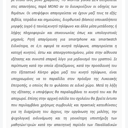
στις απαντήσεις, παρά ΜΟΝΟ αν το διευκρινίζουν οι οδηγίες των
θεμάτων. Οι υποψήφιοι απαγορεύεται να έχουν μαζί τους τα εξής:
Βιβλία, τετράδια και σημειώσεις, διορθωτικό (blanco) οποιασδήποτε
μορφής (υγρό ή ταινία),κινητό τηλέφωνο και άλλα μέσα μετάδοσης ή
λήψης πληροφοριών και επικοινωνίας όπως και υπολογιστικές
μηχανές. Ρητή απαγόρευση για smartphone και smartwatch
Ειδικότερα, σε ό,τι αφορά τα κινητά τηλέφωνα, απαγορεύεται η
κατοχή κινητού, έστω και απενεργοποιημένου, μέσα στην αίθουσα
εξέτασης και συνιστά επαρκή λόγο για μηδενισμό του γραπτού. Σε
περίπτωση κατά την οποία εξεταζόμενος, κατά την προσέλευσή του
στο Εξεταστικό Κέντρο φέρει μαζί του κινητό τηλέφωνο, είναι
υποχρεωμένος να το παραδίδει στον πρόεδρο της Λυκειακής
Επιτροπής, ο οποίος θα το φυλάσσει σε ειδικό χώρο. Μετά τη λήξη
της εξέτασης, ο υποψήφιος θα παραλαμβάνει το κινητό του και θα
αποχωρεί. Επίσης στην αρχική σελίδα του σχολείου θα βρείτε έντυπο
που περιλαμβάνει χρήσιμες συμβουλές και πρακτικές κατευθύνσεις
για τη διαχείριση του άγχους, την οργάνωση της μελέτης, την
ψυχολογική ενδυνάμωση και τη γενικότερη υποστήριξη των
μαθητών/-τριών κατά την απαιτητική περίοδο των Πανελλαδικών