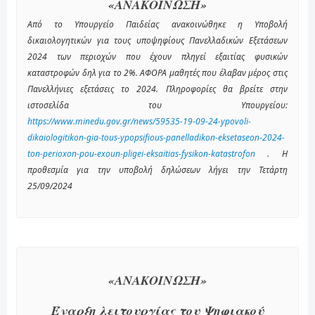
«ΑΝΑΚΟΙΝΩΣΗ»
Από το Υπουργείο Παιδείας ανακοινώθηκε η Υποβολή
δικαιολογητικών για τους υποψηφίους Πανελλαδικών Εξετάσεων
2024 των περιοχών που έχουν πληγεί εξαιτίας φυσικών
καταστροφών δηλ για το 2%. ΑΦΟΡΑ μαθητές που έλαβαν μέρος στις
Πανελλήνιες εξετάσεις το 2024. Πληροφορίες θα βρείτε στην
ιστοσελίδα του Υπουργείου:
https://www.minedu.gov.gr/news/59535-19-09-24-ypovoli-
dikaiologitikon-gia-tous-ypopsifious-panelladikon-eksetaseon-2024-
ton-perioxon-pou-exoun-pligei-eksaitias-fysikon-katastrofon
. Η
προθεσμία για την υποβολή δηλώσεων λήγει την Τετάρτη
25/09/2024
«ΑΝΑΚΟΙΝΩΣΗ»
Έναρξη λειτουργίας του Ψηφιακού